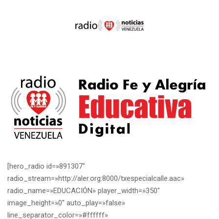
[hero_radio id=»891307″
radio_stream=»http://aler.org:8000/txespecialcalle.aac»
radio_name=»EDUCACIÓN» player_width=»350″
image_height=»0″ auto_play=»false»
line_separator_color=»#ffffff»